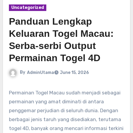
Uncategorized
Panduan Lengkap
Keluaran Togel Macau:
Serba-serbi Output
Permainan Togel 4D
By
AdminUtama
June 15, 2026
Permainan Togel Macau sudah menjadi sebagai
permainan yang amat diminati di antara
penggemar perjudian di seluruh dunia. Dengan
berbagai jenis taruh yang disediakan, terutama
togel 4D, banyak orang mencari informasi terkini