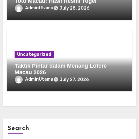
Toto Macau: Hasil Resmi Togel
AdminUtama
July 28, 2026
Uncategorized
Taktik Pintar dalam Menang Lotere
Macau 2026
AdminUtama
July 27, 2026
Search