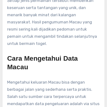
Setiap jenis permainan tersebut memberikan
keseruan serta tantangan yang unik, dan
menarik banyak minat dari kalangan
masyarakat. Hasil pengumuman Macau yang
resmi sering kali dijadikan pedoman untuk
pemain untuk mengambil tindakan selanjutnya
untuk bermain togel.
Cara Mengetahui Data
Macau
Mengetahui keluaran Macau bisa dengan
berbagai jalan yang sederhana serta praktis.
Salah satu sumber cara terpercaya untuk
mendapatkan data pengeluaran adalah via situs