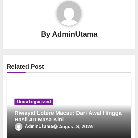
By
AdminUtama
Related Post
Uncategorized
Riwayat Lotere Macau: Dari Awal Hingga
Hasil 4D Masa Kini
AdminUtama
August 8, 2026