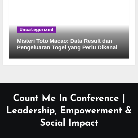
Uncategorized
Misteri Toto Macao: Data Result dan
Pengeluaran Togel yang Perlu Dikenal
Count Me In Conference |
Leadership, Empowerment &
Social Impact