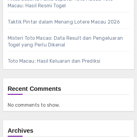
Macau: Hasil Resmi Togel
Taktik Pintar dalam Menang Lotere Macau 2026
Misteri Toto Macao: Data Result dan Pengeluaran
Togel yang Perlu Dikenal
Toto Macau: Hasil Keluaran dan Prediksi
Recent Comments
No comments to show.
Archives