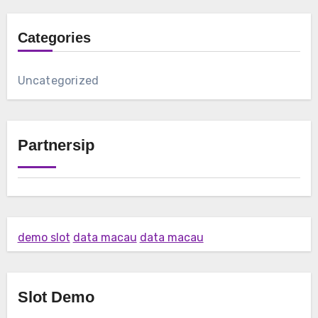
Categories
Uncategorized
Partnersip
demo slot
data macau
data macau
Slot Demo