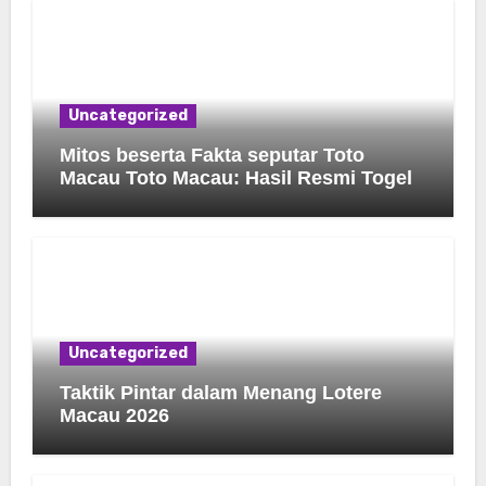
Uncategorized
Mitos beserta Fakta seputar Toto
Macau Toto Macau: Hasil Resmi Togel
Uncategorized
Taktik Pintar dalam Menang Lotere
Macau 2026