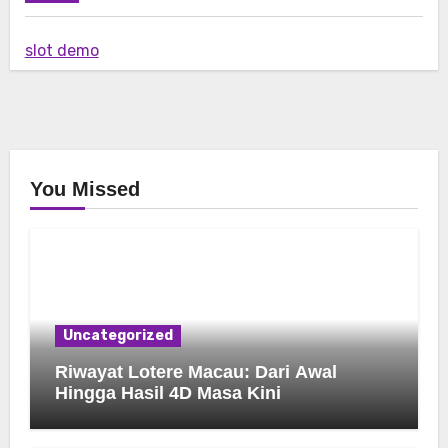
slot demo
You Missed
Uncategorized
Riwayat Lotere Macau: Dari Awal
Hingga Hasil 4D Masa Kini