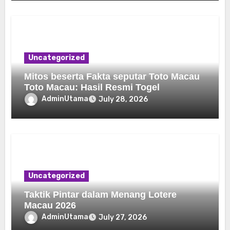
Uncategorized
Mitos beserta Fakta seputar Toto Macau
Toto Macau: Hasil Resmi Togel
AdminUtama
July 28, 2026
Uncategorized
Taktik Pintar dalam Menang Lotere
Macau 2026
AdminUtama
July 27, 2026