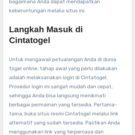
bagaimana Anda dapat mendapatkan
keberuntungan melalui situs ini.
Langkah Masuk di
Cintatogel
Untuk mengawali petualangan Anda di dunia
togel online, tahap awal yang perlu dilakukan
adalah melaksanakan login di Cintatogel.
Prosedur login ini sangat mudah dan cepat,
sehingga Anda bisa langsung menikmati
berbagai permainan yang tersedia. Pertama-
tama, buka situs resmi Cintatogel melalui link
alternatif yang sudah tersedia. Pastikan Anda
menggunakan link yang terpercaya dan