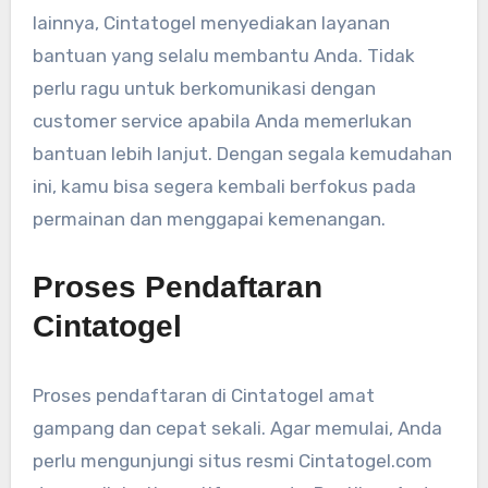
lainnya, Cintatogel menyediakan layanan
bantuan yang selalu membantu Anda. Tidak
perlu ragu untuk berkomunikasi dengan
customer service apabila Anda memerlukan
bantuan lebih lanjut. Dengan segala kemudahan
ini, kamu bisa segera kembali berfokus pada
permainan dan menggapai kemenangan.
Proses Pendaftaran
Cintatogel
Proses pendaftaran di Cintatogel amat
gampang dan cepat sekali. Agar memulai, Anda
perlu mengunjungi situs resmi Cintatogel.com