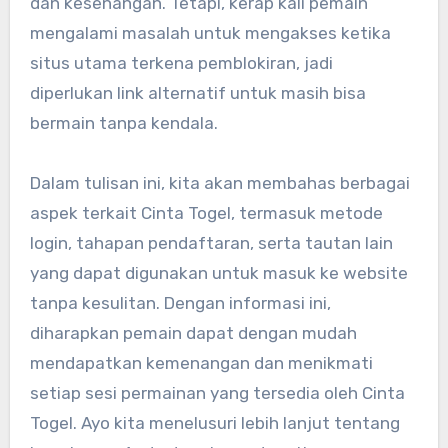
dan kesenangan. Tetapi, kerap kali pemain
mengalami masalah untuk mengakses ketika
situs utama terkena pemblokiran, jadi
diperlukan link alternatif untuk masih bisa
bermain tanpa kendala.
Dalam tulisan ini, kita akan membahas berbagai
aspek terkait Cinta Togel, termasuk metode
login, tahapan pendaftaran, serta tautan lain
yang dapat digunakan untuk masuk ke website
tanpa kesulitan. Dengan informasi ini,
diharapkan pemain dapat dengan mudah
mendapatkan kemenangan dan menikmati
setiap sesi permainan yang tersedia oleh Cinta
Togel. Ayo kita menelusuri lebih lanjut tentang